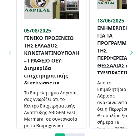
18/06/2025
ΕΝΗΜΕΡΩΣΗ
05/08/2025
ΓΙΑ ΤΑ
ΓΕΝΙΚΟ ΠΡΟΞΕΝΕΙΟ
ΠΡΟΓΡΑΜΜΑΤΑ
ΤΗΣ ΕΛΛΑΔΟΣ
ΤΗΣ
ΚΩΝΣΤΑΝΤΙΝΟΥΠΟΛΗ
ΠΕΡΙΦΕΡΕΙΑΣ
– ΓΡΑΦΕΙΟ ΟΕΥ:
ΘΕΣΣΑΛΙΑΣ α.
Διημερίδα
ΣΥΜΠΡΑΞΕΙΣ
επιχειρηματικής
ΤΩΝ
δικτύωσης με
Aπό το
ΕΠΙΧΕΙΡΗΣΕΩΝ
Επιμελητήριο
επιχειρήσεις του
Το Επιμελητήριο Λάρισας
ΜΕ
Λάρισας
Βιομηχανικού
σας γνωρίζει ότι το
ανακοινώνεται
ΕΡΕΥΝΗΤΙΚΟΥΣ
Επιμελητηρίου
Κέντρο Επιχειρηματικής
ότι η Περιφέρεια
ΦΟΡΕΙΣ β.
Ανάπτυξης ABIGEM East
Κocaeli 19-20.11.2025
Θεσσαλίας ξεκινά
ΕΝΙΣΧΥΣΗ
Marmara, σε συνεργασία
σήμερα 18
ΝΕΩΝ ΚΑΙ
με το Βιομηχανικό
Ιουνίου 2025 και
Επιμελητήριο Κocaeli και
ΥΦΙΣΤΑΜΕΝΩΝ
ώρα 20.00 στην
το Enterprise Europe