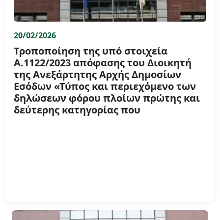
20/02/2026
Τροποποίηση της υπό στοιχεία
Α.1122/2023 απόφασης του Διοικητή
της Ανεξάρτητης Αρχής Δημοσίων
Εσόδων «Τύπος και περιεχόμενο των
δηλώσεων φόρου πλοίων πρώτης και
δεύτερης κατηγορίας που
υποβάλλονται από φορείς εμπορικής
εκμετάλλευσης πλοίων ναυλωμένων
βάσει χρόνο/ταξιδίου, κατ’ εφαρμογή
των διατάξεων του άρθρου 26δ του
ν.27/1975 (Α΄77) από το φορολογικό
έτος 2023 και μετά, καθώς και
καθορισμός των δικαιολογητικών
εγγράφων που συνυποβάλλονται»
(Β΄4976, διορθ. Σφαλμ. Β΄5099))