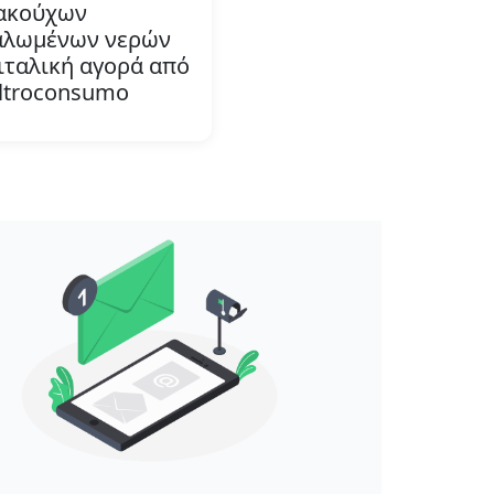
ακούχων
αλωμένων νερών
ιταλική αγορά από
ltroconsumo