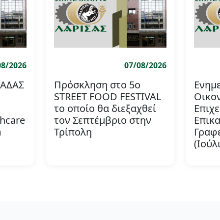
08/2026
07/08/2026
ΛΑΔΑΣ
Πρόσκληση στο 5ο
Ενημε
STREET FOOD FESTIVAL
Οικο
το οποίο θα διεξαχθεί
Επιχε
thcare
τον Σεπτέμβριο στην
Επικα
m
Τρίπολη
Γραφ
(Ιούλ