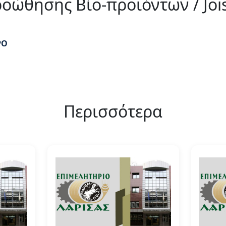
οώθησης Βίο-προϊόντων / Jois
ΡΟ
Περισσότερα